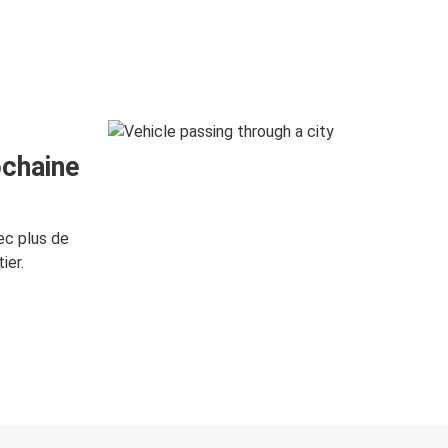
ochaine
ec plus de
ier.