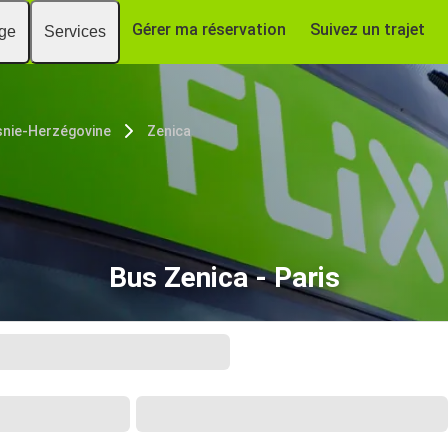
Gérer ma réservation
Suivez un trajet
age
Services
nie-Herzégovine
Zenica
Bus Zenica - Paris