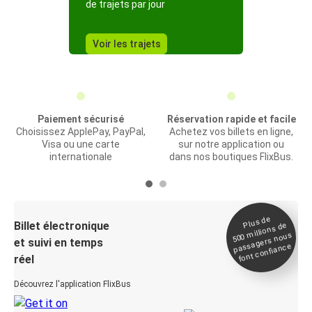
de trajets par jour
Voir les trajets
Paiement sécurisé
Réservation rapide et facile
Choisissez ApplePay, PayPal,
Achetez vos billets en ligne,
Visa ou une carte
sur notre application ou
internationale
dans nos boutiques FlixBus.
Plus de
Billet électronique
millions de
500
passagers nous
et suivi en temps
font confiance
réel
Découvrez l'application FlixBus