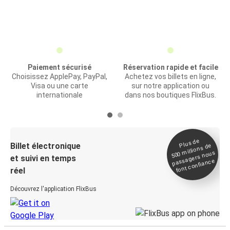
Paiement sécurisé
Réservation rapide et facile
Choisissez ApplePay, PayPal,
Achetez vos billets en ligne,
Visa ou une carte
sur notre application ou
internationale
dans nos boutiques FlixBus.
Plus de
Billet électronique
millions de
500
passagers nous
et suivi en temps
font confiance
réel
Découvrez l'application FlixBus