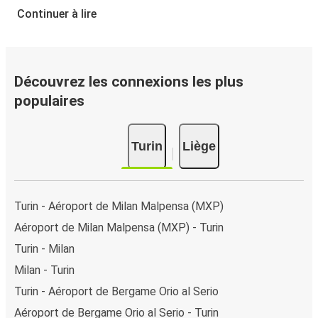
Turin - Liège
Continuer à lire
Vous pouvez effectuer votre réservation sur ce site Web
ou sur l'application gratuite de FlixBus : c’est facile et
rapide ! Lorsque vous achetez votre billet Turin - Liège en
ligne, vous pouvez choisir entre différents modes de
Découvrez les connexions les plus
paiement sécurisés : carte bancaire, PayPal, Google Pay
populaires
ou encore Apple Pay. Vous pouvez également payer en
espèces (dans un point de vente ou lorsque vous montez
Turin
Liège
à bord du bus).
Turin - Aéroport de Milan Malpensa (MXP)
Aéroport de Milan Malpensa (MXP) - Turin
Turin - Milan
Milan - Turin
Turin - Aéroport de Bergame Orio al Serio
Aéroport de Bergame Orio al Serio - Turin