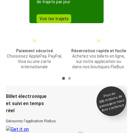
de trajets par jour
Voir les trajets
Paiement sécurisé
Réservation rapide et facile
Choisissez ApplePay, PayPal,
Achetez vos billets en ligne,
Visa ou une carte
sur notre application ou
internationale
dans nos boutiques FlixBus.
Plus de
Billet électronique
millions de
500
passagers nous
et suivi en temps
font confiance
réel
Découvrez l'application FlixBus