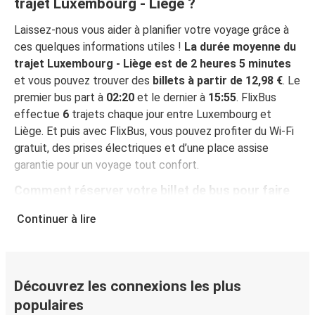
trajet Luxembourg - Liège ?
Laissez-nous vous aider à planifier votre voyage grâce à
ces quelques informations utiles !
La durée moyenne du
trajet Luxembourg - Liège est de 2 heures 5 minutes
et vous pouvez trouver des
billets à partir de 12,98 €
. Le
premier bus part à
02:20
et le dernier à
15:55
. FlixBus
effectue
6
trajets chaque jour entre Luxembourg et
Liège. Et puis avec FlixBus, vous pouvez profiter du Wi-Fi
gratuit, des prises électriques et d’une place assise
garantie pour un voyage tout confort.
Comment réserver votre billet de bus pour faire
Luxembourg - Liège
Continuer à lire
Vous pouvez effectuer votre réservation sur ce site Web
ou sur l'application gratuite de FlixBus : c’est facile et
rapide ! Lorsque vous achetez votre billet Luxembourg -
Liège en ligne, vous pouvez choisir entre différents
Découvrez les connexions les plus
modes de paiement sécurisés : carte bancaire, PayPal,
populaires