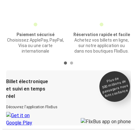
Paiement sécurisé
Réservation rapide et facile
Choisissez ApplePay, PayPal,
Achetez vos billets en ligne,
Visa ou une carte
sur notre application ou
internationale
dans nos boutiques FlixBus.
Plus de
Billet électronique
millions de
500
passagers nous
et suivi en temps
font confiance
réel
Découvrez l'application FlixBus