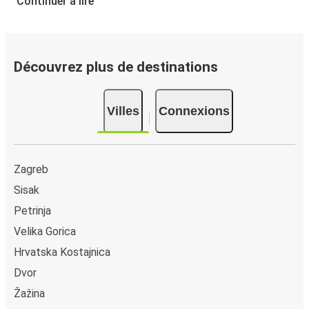
Continuer à lire
Comment réserver votre billet de bus depuis ou
vers Donja Budičina
Vous pouvez effectuer votre réservation sur ce site Web
Découvrez plus de destinations
ou sur l'application FlixBus : c’est facile et rapide !
Lorsque vous achetez en ligne votre billet de bus pour un
Villes
Connexions
trajet depuis ou vers Donja Budičina, vous pouvez choisir
entre différents modes de paiement sécurisés : carte
bancaire, PayPal, Google Pay ou encore Apple Pay. Vous
pouvez également payer en espèces (dans un point de
Zagreb
vente ou lorsque vous montez à bord du bus).
Sisak
Petrinja
Velika Gorica
Hrvatska Kostajnica
Dvor
Žažina