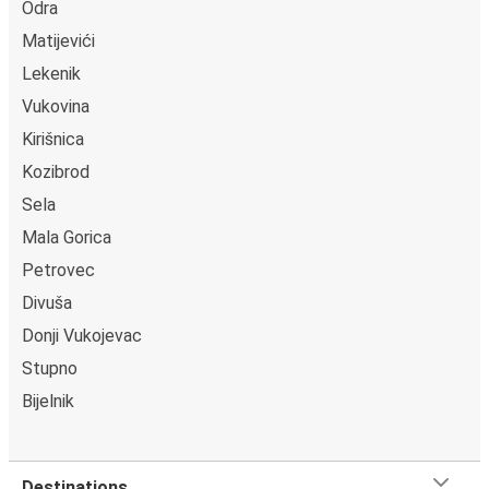
Odra
Matijevići
Lekenik
Vukovina
Kirišnica
Kozibrod
Sela
Mala Gorica
Petrovec
Divuša
Donji Vukojevac
Stupno
Bijelnik
Destinations