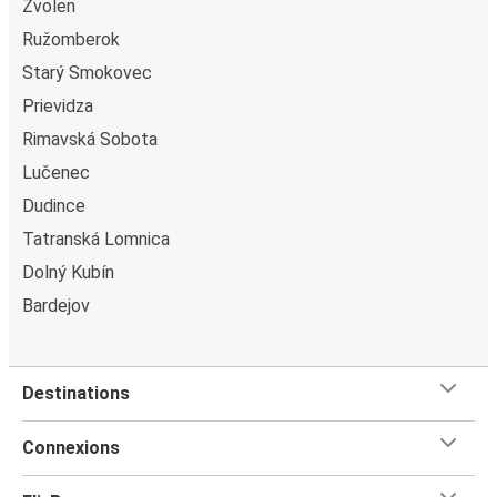
Zvolen
Ružomberok
Starý Smokovec
Prievidza
Rimavská Sobota
Lučenec
Dudince
Tatranská Lomnica
Dolný Kubín
Bardejov
Destinations
Connexions