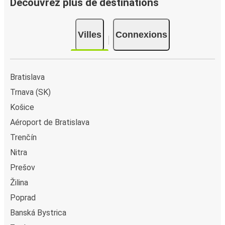
Découvrez plus de destinations
ou sur l'application FlixBus : c’est facile et rapide !
Lorsque vous achetez en ligne votre billet de bus pour un
Villes
Connexions
trajet depuis ou vers Hliník nad Hronom, vous pouvez
choisir entre différents modes de paiement sécurisés :
carte bancaire, PayPal, Google Pay ou encore Apple Pay.
Vous pouvez également payer en espèces (dans un point
Bratislava
de vente ou lorsque vous montez à bord du bus).
Trnava (SK)
Košice
Aéroport de Bratislava
Trenčín
Nitra
Prešov
Žilina
Poprad
Banská Bystrica