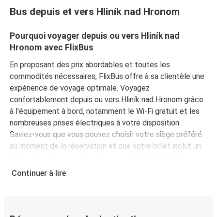
Bus depuis et vers Hliník nad Hronom
Pourquoi voyager depuis ou vers Hliník nad
Hronom avec FlixBus
En proposant des prix abordables et toutes les
commodités nécessaires, FlixBus offre à sa clientèle une
expérience de voyage optimale. Voyagez
confortablement depuis ou vers Hliník nad Hronom grâce
à l'équipement à bord, notamment le Wi-Fi gratuit et les
nombreuses prises électriques à votre disposition.
Saviez-vous que vous pouvez choisir votre siège préféré
au moment de la réservation et que votre billet inclut un
bagage à main et un bagage en soute ? Avec FlixBus,
voyagez l'esprit tranquille !
Continuer à lire
Comment réserver votre billet de bus depuis ou
vers Hliník nad Hronom
Vous pouvez effectuer votre réservation sur ce site Web