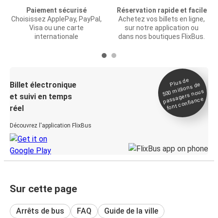
Paiement sécurisé
Réservation rapide et facile
Choisissez ApplePay, PayPal,
Achetez vos billets en ligne,
Visa ou une carte
sur notre application ou
internationale
dans nos boutiques FlixBus.
Plus de
Billet électronique
millions de
500
passagers nous
et suivi en temps
font confiance
réel
Découvrez l'application FlixBus
Sur cette page
Arrêts de bus
FAQ
Guide de la ville