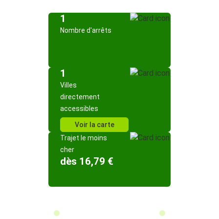
1
Nombre d'arrêts
1
Villes
directement
accessibles
Voir la carte
Trajet le moins
cher
dès 16,79 €