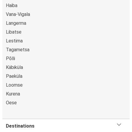
Haiba
Vana-Vigala
Langerma
Libatse
Lestima
Tagametsa
Põlli
Käbiküla
Paeküla
Loomse
Kurena
Oese
Destinations