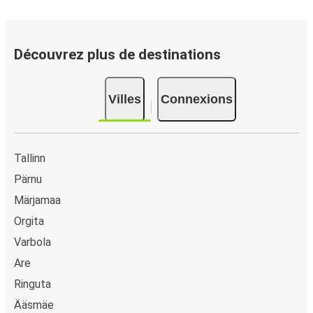
Comment réserver votre billet de bus depuis ou
vers Kivi-Vigala
Vous pouvez effectuer votre réservation sur ce site Web
Découvrez plus de destinations
ou sur l'application FlixBus : c’est facile et rapide !
Lorsque vous achetez en ligne votre billet de bus pour un
Villes
Connexions
trajet depuis ou vers Kivi-Vigala, vous pouvez choisir entre
différents modes de paiement sécurisés : carte bancaire,
PayPal, Google Pay ou encore Apple Pay. Vous pouvez
également payer en espèces (dans un point de vente ou
Tallinn
lorsque vous montez à bord du bus).
Pärnu
Märjamaa
Orgita
Varbola
Are
Ringuta
Ääsmäe