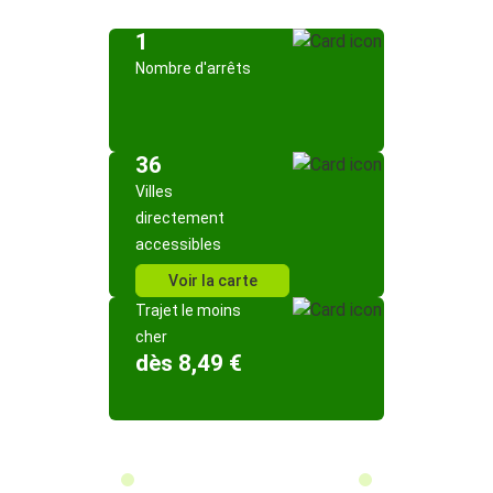
1
Nombre d'arrêts
36
Villes
directement
accessibles
Voir la carte
Trajet le moins
cher
dès 8,49 €