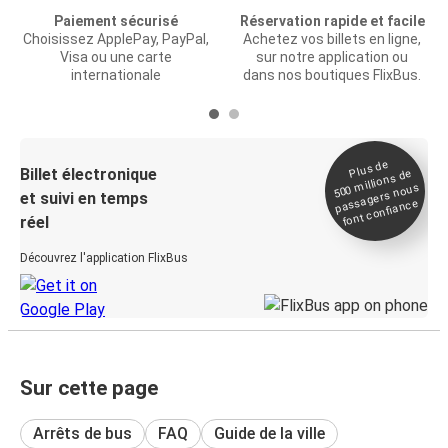
Paiement sécurisé
Réservation rapide et facile
Choisissez ApplePay, PayPal,
Achetez vos billets en ligne,
Visa ou une carte
sur notre application ou
internationale
dans nos boutiques FlixBus.
Plus de
Billet électronique
millions de
500
passagers nous
et suivi en temps
font confiance
réel
Découvrez l'application FlixBus
Sur cette page
Arrêts de bus
FAQ
Guide de la ville