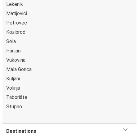
Lekenik
Matijevići
Petrovec
Kozibrod
Sela
Panjani
Vukovina
Mala Gorica
Kuljani
Volinja
Taborište
Stupno
Destinations