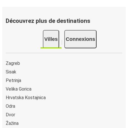
Comment réserver votre billet de bus depuis ou
vers Knezovljani
Vous pouvez effectuer votre réservation sur ce site Web
Découvrez plus de destinations
ou sur l'application FlixBus : c’est facile et rapide !
Lorsque vous achetez en ligne votre billet de bus pour un
Villes
Connexions
trajet depuis ou vers Knezovljani, vous pouvez choisir
entre différents modes de paiement sécurisés : carte
bancaire, PayPal, Google Pay ou encore Apple Pay. Vous
pouvez également payer en espèces (dans un point de
Zagreb
vente ou lorsque vous montez à bord du bus).
Sisak
Petrinja
Velika Gorica
Hrvatska Kostajnica
Odra
Dvor
Žažina