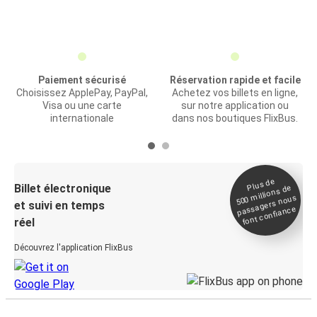
Paiement sécurisé
Réservation rapide et facile
Choisissez ApplePay, PayPal,
Achetez vos billets en ligne,
Visa ou une carte
sur notre application ou
internationale
dans nos boutiques FlixBus.
Plus de
Billet électronique
millions de
500
passagers nous
et suivi en temps
font confiance
réel
Découvrez l'application FlixBus