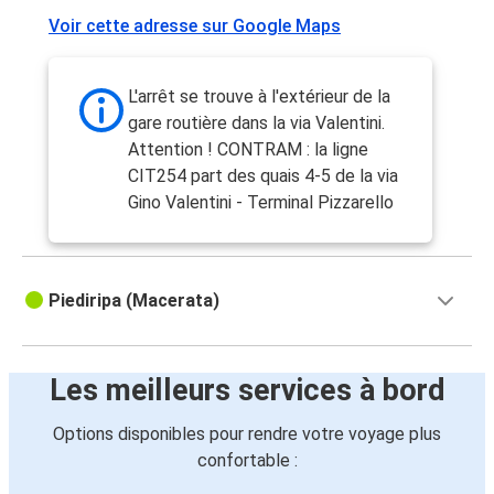
Voir cette adresse sur Google Maps
Foligno
Macerata
L'arrêt se trouve à l'extérieur de la
Macerata
gare routière dans la via Valentini.
Marseille
Attention ! CONTRAM : la ligne
CIT254 part des quais 4-5 de la via
Macerata
Gino Valentini - Terminal Pizzarello
Milan
Macerata
Piediripa (Macerata)
Palerme
Macerata
Les meilleurs services à bord
Paris
Options disponibles pour rendre votre voyage plus
Paris
confortable :
Macerata