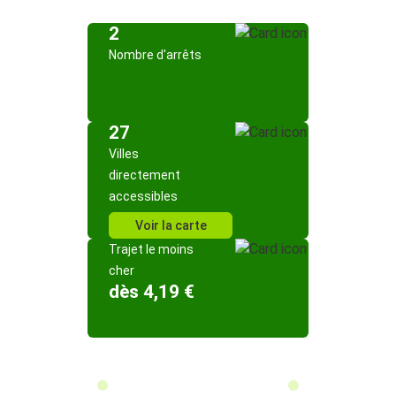
2
Nombre d'arrêts
27
Villes
directement
accessibles
Voir la carte
Trajet le moins
cher
dès 4,19 €