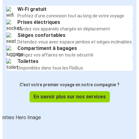
Palerme
Wi-Fi gratuit
Macerata
Profitez d'une connexion tout au long de votre voyage
Prises électriques
Gardez vos appareils chargés en déplacement
Macerata
Sièges confortables
Montpellier
Détendez-vous avec espace jambes et sièges inclinables
Compartiment à bagages
Macerata
Rangez vos affaires en toute sécurité
Marseille
Toilettes
Disponibles dans tous les FlixBus
Marseille
Macerata
C'est votre premier voyage en notre compagnie ?
En savoir plus sur nos services
Palerme
Macerata