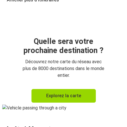
Florence
Macerata
Macerata
Florence
Quelle sera votre
prochaine destination ?
Civitanova Marche
Macerata
Découvrez notre carte du réseau avec
plus de 8000 destinations dans le monde
Macerata
entier.
Perugia
Perugia
Explorez la carte
Macerata
Pescara
Macerata