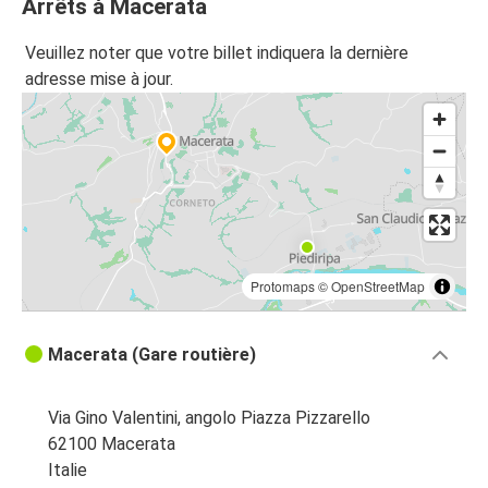
Arrêts à Macerata
Macerata
Veuillez noter que votre billet indiquera la dernière
Pescara
adresse mise à jour.
Macerata
Foligno
Macerata
Civitanova Marche
Milan
Protomaps
©
OpenStreetMap
Macerata
Macerata (Gare routière)
Macerata
Pise
Via Gino Valentini, angolo Piazza Pizzarello
Pise
62100 Macerata
Macerata
Italie