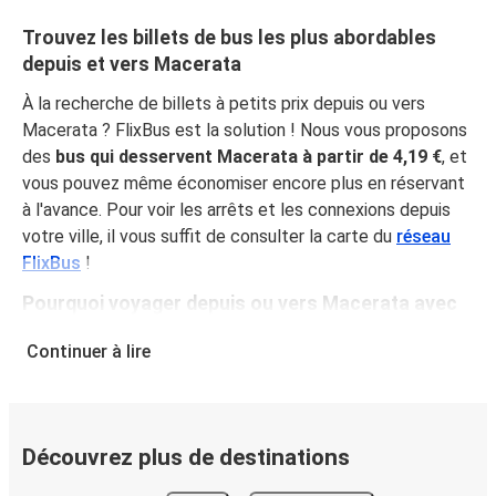
Trouvez les billets de bus les plus abordables
depuis et vers Macerata
À la recherche de billets à petits prix depuis ou vers
Macerata ? FlixBus est la solution ! Nous vous proposons
des
bus qui desservent Macerata à partir de 4,19 €
, et
vous pouvez même économiser encore plus en réservant
à l'avance. Pour voir les arrêts et les connexions depuis
votre ville, il vous suffit de consulter la carte du
réseau
FlixBus
!
Pourquoi voyager depuis ou vers Macerata avec
FlixBus
Continuer à lire
En proposant des prix abordables et toutes les
commodités nécessaires, FlixBus offre à sa clientèle une
expérience de voyage optimale. Voyagez
confortablement depuis ou vers Macerata grâce à
Découvrez plus de destinations
l'équipement à bord, notamment le Wi-Fi gratuit et les