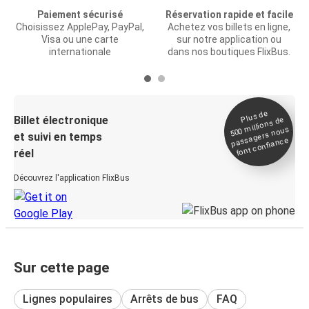
Paiement sécurisé
Réservation rapide et facile
Choisissez ApplePay, PayPal,
Achetez vos billets en ligne,
Visa ou une carte
sur notre application ou
internationale
dans nos boutiques FlixBus.
Plus de
Billet électronique
millions de
500
passagers nous
et suivi en temps
font confiance
réel
Découvrez l'application FlixBus
Sur cette page
Lignes populaires
Arrêts de bus
FAQ