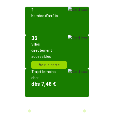
1
Nombre d'arrêts
36
Villes
directement
accessibles
Voir la carte
Trajet le moins
cher
dès 7,48 €