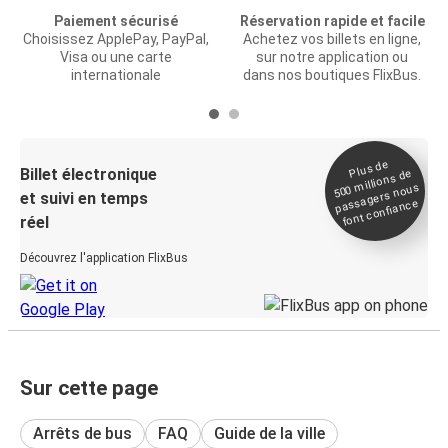
Paiement sécurisé
Réservation rapide et facile
Choisissez ApplePay, PayPal,
Achetez vos billets en ligne,
Visa ou une carte
sur notre application ou
internationale
dans nos boutiques FlixBus.
Plus de
Billet électronique
millions de
500
passagers nous
et suivi en temps
font confiance
réel
Découvrez l'application FlixBus
Sur cette page
Arrêts de bus
FAQ
Guide de la ville