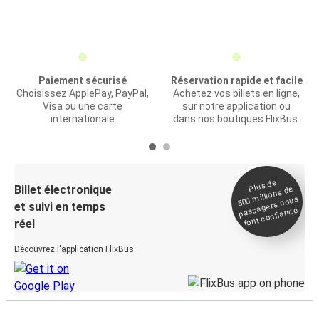
Paiement sécurisé
Réservation rapide et facile
Choisissez ApplePay, PayPal,
Achetez vos billets en ligne,
Visa ou une carte
sur notre application ou
internationale
dans nos boutiques FlixBus.
Plus de
Billet électronique
millions de
500
passagers nous
et suivi en temps
font confiance
réel
Découvrez l'application FlixBus