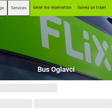
Gérer ma réservation
Suivez un trajet
age
Services
Bus Oglavci