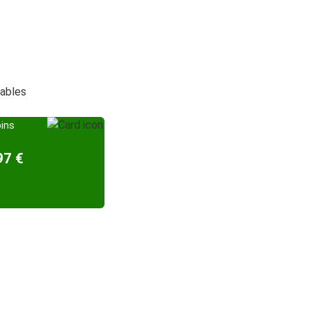
dables
oins
97 €