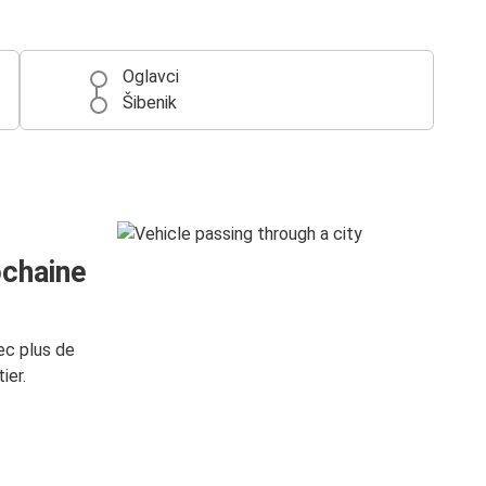
Oglavci
Šibenik
ochaine
ec plus de
ier.