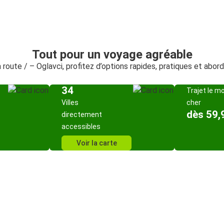
Tout pour un voyage agréable
a route / – Oglavci, profitez d’options rapides, pratiques et abor
34
Trajet le m
Villes
cher
dès 59,
directement
accessibles
Voir la carte