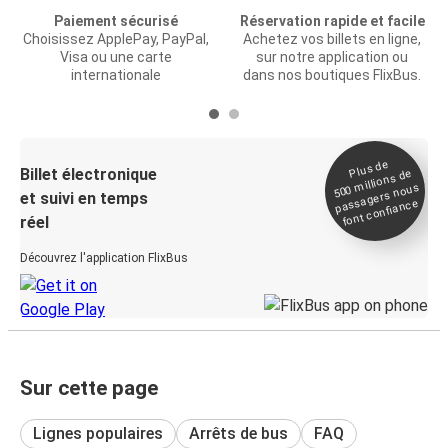
Paiement sécurisé
Réservation rapide et facile
Choisissez ApplePay, PayPal,
Achetez vos billets en ligne,
Visa ou une carte
sur notre application ou
internationale
dans nos boutiques FlixBus.
Plus de
Billet électronique
millions de
500
passagers nous
et suivi en temps
font confiance
réel
Découvrez l'application FlixBus
Sur cette page
Lignes populaires
Arrêts de bus
FAQ