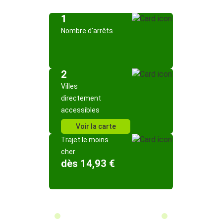
1
Nombre d'arrêts
2
Villes
directement
accessibles
Voir la carte
Trajet le moins
cher
dès 14,93 €