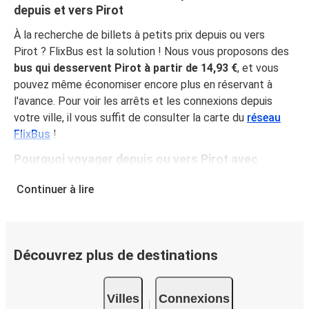
depuis et vers Pirot
À la recherche de billets à petits prix depuis ou vers
Pirot ? FlixBus est la solution ! Nous vous proposons des
bus qui desservent Pirot à partir de 14,93 €
, et vous
pouvez même économiser encore plus en réservant à
l'avance. Pour voir les arrêts et les connexions depuis
votre ville, il vous suffit de consulter la carte du
réseau
FlixBus
!
Pourquoi voyager depuis ou vers Pirot avec
FlixBus
Continuer à lire
En proposant des prix abordables et toutes les
commodités nécessaires, FlixBus offre à sa clientèle une
expérience de voyage optimale. Voyagez
confortablement depuis ou vers Pirot grâce à
Découvrez plus de destinations
l'équipement à bord, notamment le Wi-Fi gratuit et les
nombreuses prises électriques à votre disposition.
Villes
Connexions
Saviez-vous que vous pouvez choisir votre siège préféré