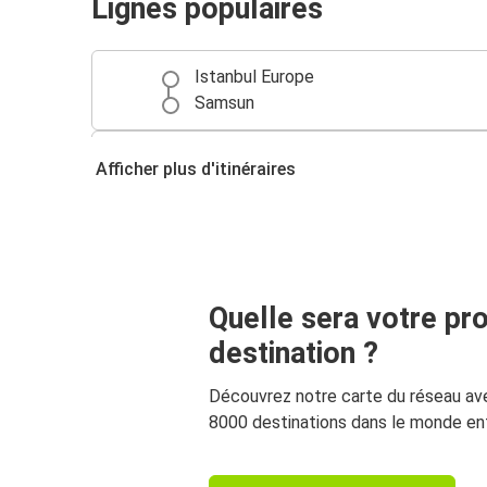
Lignes populaires
Istanbul Europe
Samsun
Samsun
Afficher plus d'itinéraires
Ankara
Sinop
Samsun
Quelle sera votre pr
Göreme
Samsun
destination ?
Découvrez notre carte du réseau av
8000 destinations dans le monde ent