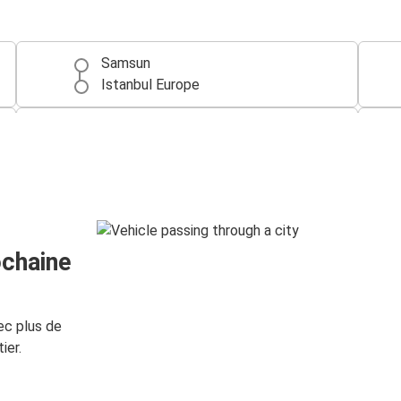
Samsun
Istanbul Europe
Samsun
Trabzon
Nevşehir
Samsun
ochaine
Samsun
Göreme
ec plus de
ier.