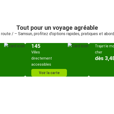
Tout pour un voyage agréable
a route / – Samsun, profitez d’options rapides, pratiques et abor
145
Trajet le m
Villes
cher
dès 3,4
directement
accessibles
Voir la carte