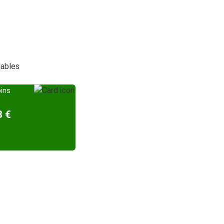
dables
oins
8 €