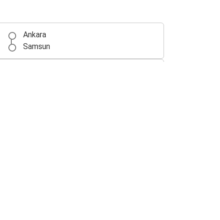
Ankara
Samsun
Trabzon
Samsun
Samsun
Nevşehir