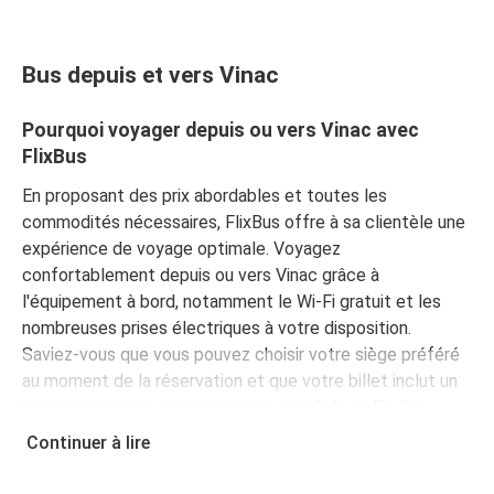
Bus depuis et vers Vinac
Pourquoi voyager depuis ou vers Vinac avec
FlixBus
En proposant des prix abordables et toutes les
commodités nécessaires, FlixBus offre à sa clientèle une
expérience de voyage optimale. Voyagez
confortablement depuis ou vers Vinac grâce à
l'équipement à bord, notamment le Wi-Fi gratuit et les
nombreuses prises électriques à votre disposition.
Saviez-vous que vous pouvez choisir votre siège préféré
au moment de la réservation et que votre billet inclut un
bagage à main et un bagage en soute ? Avec FlixBus,
voyagez l'esprit tranquille !
Continuer à lire
Comment réserver votre billet de bus depuis ou