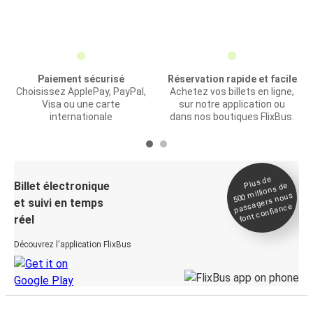
Paiement sécurisé
Réservation rapide et facile
Choisissez ApplePay, PayPal,
Achetez vos billets en ligne,
Visa ou une carte
sur notre application ou
internationale
dans nos boutiques FlixBus.
Plus de
Billet électronique
millions de
500
passagers nous
et suivi en temps
font confiance
réel
Découvrez l'application FlixBus