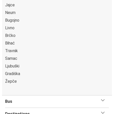
Jajce
Neum
Bugojno
Livno
Brčko
Bihać
Travnik
Samac
Ljubuški
Gradiška
Žepče
Bus
Destinations