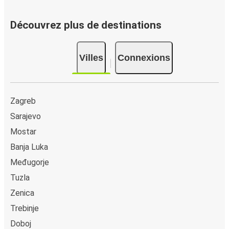
vers Vinac
Vous pouvez effectuer votre réservation sur ce site Web
Découvrez plus de destinations
ou sur l'application FlixBus : c’est facile et rapide !
Lorsque vous achetez en ligne votre billet de bus pour un
Villes
Connexions
trajet depuis ou vers Vinac, vous pouvez choisir entre
différents modes de paiement sécurisés : carte bancaire,
PayPal, Google Pay ou encore Apple Pay. Vous pouvez
également payer en espèces (dans un point de vente ou
Zagreb
lorsque vous montez à bord du bus).
Sarajevo
Mostar
Banja Luka
Međugorje
Tuzla
Zenica
Trebinje
Doboj