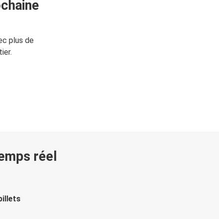
ochaine
ec plus de
ier.
temps réel
illets