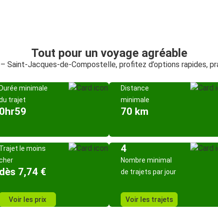
Tout pour un voyage agréable
 – Saint-Jacques-de-Compostelle, profitez d’options rapides, p
Durée minimale
Distance
du trajet
minimale
0hr59
70 km
4
Trajet le moins
cher
Nombre minimal
dès 7,74 €
de trajets par jour
Voir les prix
Voir les trajets