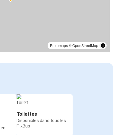
Protomaps
©
OpenStreetMap
Toilettes
Disponibles dans tous les
FlixBus
 en