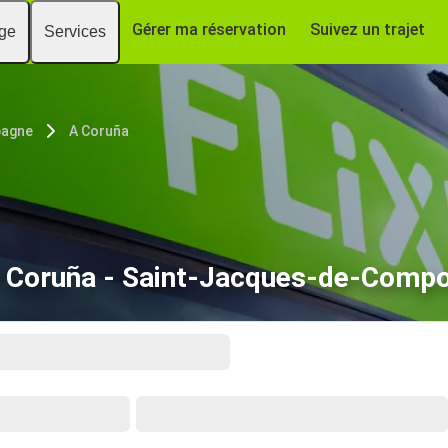
Gérer ma réservation
Suivez un trajet
age
Services
pagne
A Coruña
 Coruña - Saint-Jacques-de-Compo