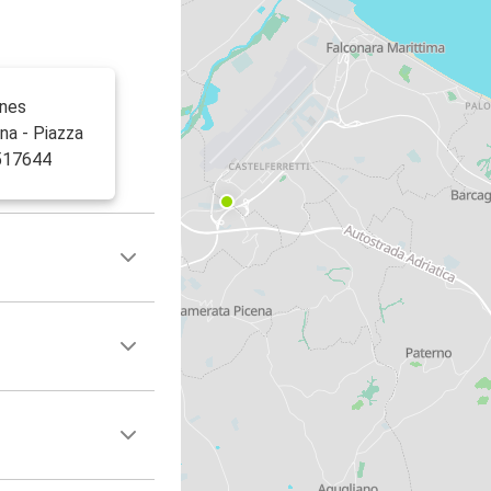
gnes
na - Piazza
.517644