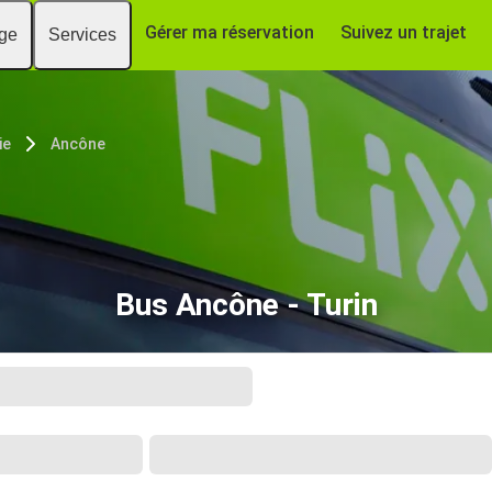
Gérer ma réservation
Suivez un trajet
age
Services
ie
Ancône
Bus Ancône - Turin