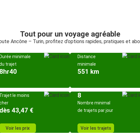
Tout pour un voyage agréable
route Ancône – Turin, profitez d’options rapides, pratiques et ab
Durée minimale
Distance
du trajet
minimale
8hr40
551 km
8
Trajet le moins
cher
Nombre minimal
dès 43,47 €
de trajets par jour
Voir les prix
Voir les trajets