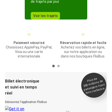
de trajets par jour
Voir les trajets
Paiement sécurisé
Réservation rapide et facile
Choisissez ApplePay, PayPal,
Achetez vos billets en ligne,
Visa ou une carte
sur notre application ou
internationale
dans nos boutiques FlixBus.
Plus de
Billet électronique
millions de
500
passagers nous
et suivi en temps
font confiance
réel
Découvrez l'application FlixBus