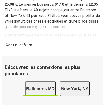
25,98 €
. Le premier bus part à
01:10
et le dernier à
22:35
.
FlixBus effectue
40
trajets chaque jour entre Baltimore
et New York. Et puis avec FlixBus, vous pouvez profiter du
Wi-Fi gratuit, des prises électriques et d’une place assise
garantie pour un voyage tout confort.
Comment réserver votre billet de bus pour faire
Baltimore - New York
Continuer à lire
Vous pouvez effectuer votre réservation sur ce site Web
ou sur l'application gratuite de FlixBus : c’est facile et
rapide ! Lorsque vous achetez votre billet Baltimore -
New York en ligne, vous pouvez choisir entre différents
Découvrez les connexions les plus
modes de paiement sécurisés : carte bancaire, PayPal,
populaires
Google Pay ou encore Apple Pay. Vous pouvez également
payer en espèces (dans un point de vente ou lorsque vous
Baltimore, MD
New York, NY
montez à bord du bus).