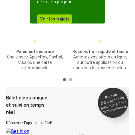
de trajets par jour
Voir les trajets
Paiement sécurisé
Réservation rapide et facile
Choisissez ApplePay, PayPal,
Achetez vos billets en ligne,
Visa ou une carte
sur notre application ou
internationale
dans nos boutiques FlixBus.
Plus de
Billet électronique
millions de
500
passagers nous
et suivi en temps
font confiance
réel
Découvrez l'application FlixBus