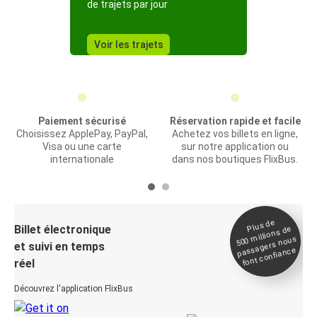
de trajets par jour
Voir les trajets
Paiement sécurisé
Réservation rapide et facile
Choisissez ApplePay, PayPal,
Achetez vos billets en ligne,
Visa ou une carte
sur notre application ou
internationale
dans nos boutiques FlixBus.
Plus de
Billet électronique
millions de
500
passagers nous
et suivi en temps
font confiance
réel
Découvrez l'application FlixBus