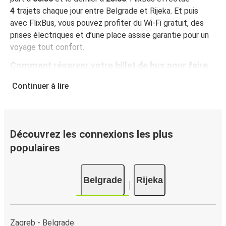
4
trajets chaque jour entre Belgrade et Rijeka. Et puis
avec FlixBus, vous pouvez profiter du Wi-Fi gratuit, des
prises électriques et d’une place assise garantie pour un
voyage tout confort.
Comment réserver votre billet de bus pour faire
Belgrade - Rijeka
Continuer à lire
Vous pouvez effectuer votre réservation sur ce site Web
ou sur l'application gratuite de FlixBus : c’est facile et
rapide ! Lorsque vous achetez votre billet Belgrade -
Rijeka en ligne, vous pouvez choisir entre différents
Découvrez les connexions les plus
modes de paiement sécurisés : carte bancaire, PayPal,
populaires
Google Pay ou encore Apple Pay. Vous pouvez également
payer en espèces (dans un point de vente ou lorsque vous
Belgrade
Rijeka
montez à bord du bus).
Zagreb - Belgrade