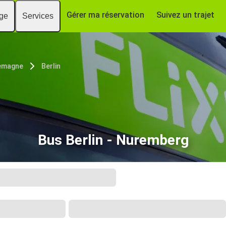
Gérer ma réservation
Suivez un trajet
age
Services
emagne
Berlin
Bus Berlin - Nuremberg