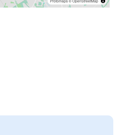
Protomaps
©
OpenStreetMap