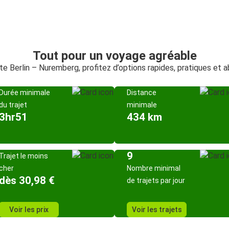
Tout pour un voyage agréable
ute Berlin – Nuremberg, profitez d’options rapides, pratiques et 
Durée minimale
Distance
du trajet
minimale
3hr51
434 km
9
Trajet le moins
cher
Nombre minimal
dès 30,98 €
de trajets par jour
Voir les prix
Voir les trajets