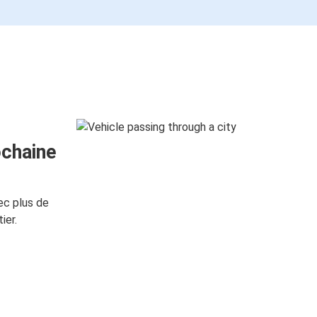
ochaine
ec plus de
ier.