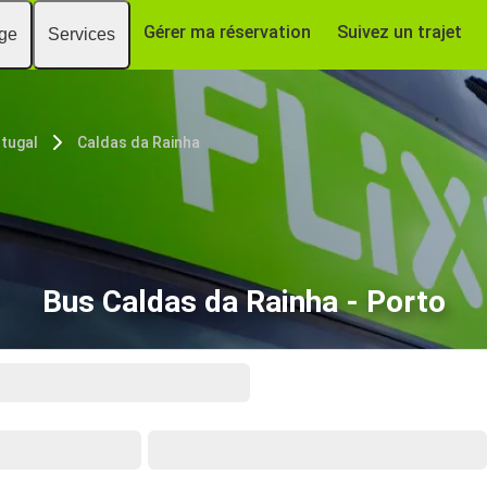
Gérer ma réservation
Suivez un trajet
age
Services
tugal
Caldas da Rainha
Bus Caldas da Rainha - Porto