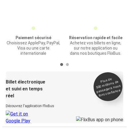
Paiement sécurisé
Réservation rapide et facile
Choisissez ApplePay, PayPal,
Achetez vos billets en ligne,
Visa ou une carte
sur notre application ou
internationale
dans nos boutiques FlixBus.
Plus de
Billet électronique
millions de
500
passagers nous
et suivi en temps
font confiance
réel
Découvrez l'application FlixBus