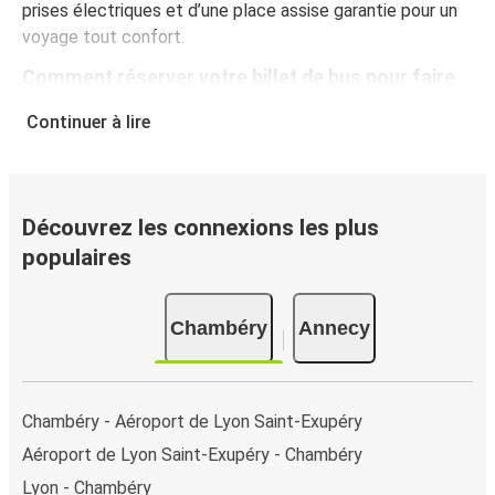
prises électriques et d’une place assise garantie pour un
voyage tout confort.
Comment réserver votre billet de bus pour faire
Chambéry - Annecy
Continuer à lire
Vous pouvez effectuer votre réservation sur ce site Web
ou sur l'application gratuite de FlixBus : c’est facile et
rapide ! Lorsque vous achetez votre billet Chambéry -
Annecy en ligne, vous pouvez choisir entre différents
Découvrez les connexions les plus
modes de paiement sécurisés : carte bancaire, PayPal,
populaires
Google Pay ou encore Apple Pay. Vous pouvez également
payer en espèces (dans un point de vente ou lorsque vous
Chambéry
Annecy
montez à bord du bus).
Chambéry - Aéroport de Lyon Saint-Exupéry
Aéroport de Lyon Saint-Exupéry - Chambéry
Lyon - Chambéry