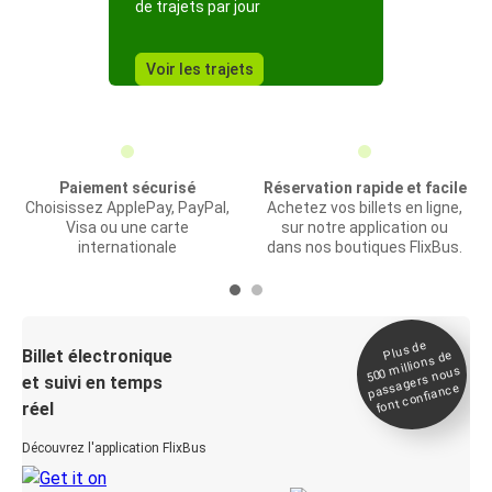
de trajets par jour
Voir les trajets
Paiement sécurisé
Réservation rapide et facile
Choisissez ApplePay, PayPal,
Achetez vos billets en ligne,
Visa ou une carte
sur notre application ou
internationale
dans nos boutiques FlixBus.
Plus de
Billet électronique
millions de
500
passagers nous
et suivi en temps
font confiance
réel
Découvrez l'application FlixBus