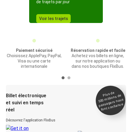
de trajets par jour
Voir les trajets
Paiement sécurisé
Réservation rapide et facile
Choisissez ApplePay, PayPal,
Achetez vos billets en ligne,
Visa ou une carte
sur notre application ou
internationale
dans nos boutiques FlixBus.
Plus de
Billet électronique
millions de
500
passagers nous
et suivi en temps
font confiance
réel
Découvrez l'application FlixBus