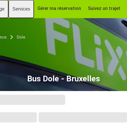
Gérer ma réservation
Suivez un trajet
age
Services
nce
Dole
Bus Dole - Bruxelles