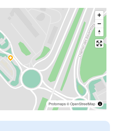
Protomaps
©
OpenStreetMap