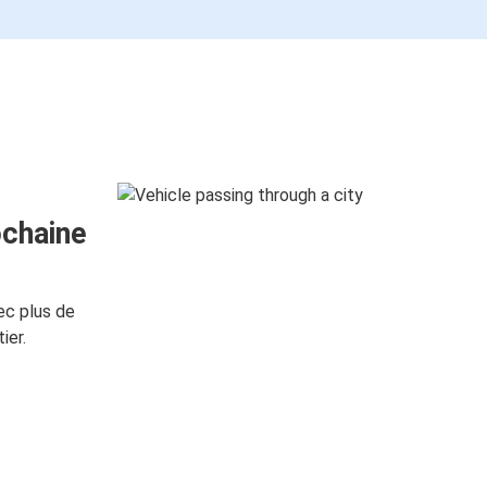
ochaine
ec plus de
ier.