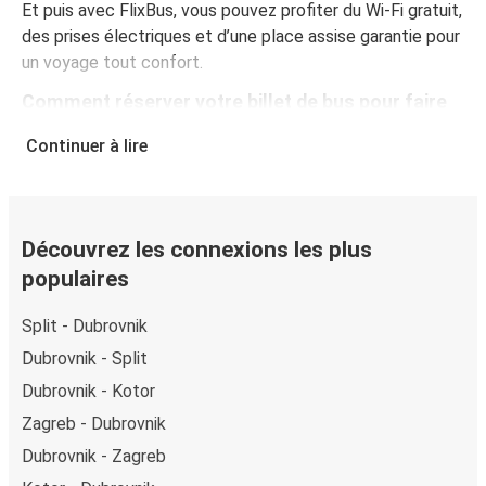
Et puis avec FlixBus, vous pouvez profiter du Wi-Fi gratuit,
des prises électriques et d’une place assise garantie pour
un voyage tout confort.
Comment réserver votre billet de bus pour faire
Dubrovnik - Čapljina
Continuer à lire
Vous pouvez effectuer votre réservation sur ce site Web
ou sur l'application gratuite de FlixBus : c’est facile et
rapide ! Lorsque vous achetez votre billet Dubrovnik -
Čapljina en ligne, vous pouvez choisir entre différents
Découvrez les connexions les plus
modes de paiement sécurisés : carte bancaire, PayPal,
populaires
Google Pay ou encore Apple Pay. Vous pouvez également
payer en espèces (dans un point de vente ou lorsque vous
Split - Dubrovnik
montez à bord du bus).
Dubrovnik - Split
Dubrovnik - Kotor
Zagreb - Dubrovnik
Dubrovnik - Zagreb