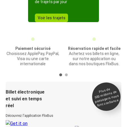
de trajets par jour
Voir les trajets
Paiement sécurisé
Réservation rapide et facile
Choisissez ApplePay, PayPal,
Achetez vos billets en ligne,
Visa ou une carte
sur notre application ou
internationale
dans nos boutiques FlixBus.
Plus de
Billet électronique
millions de
500
passagers nous
et suivi en temps
font confiance
réel
Découvrez l'application FlixBus