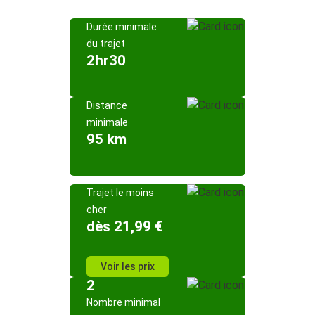
Durée minimale
du trajet
2hr30
Distance
minimale
95 km
Trajet le moins
cher
dès 21,99 €
Voir les prix
2
Nombre minimal