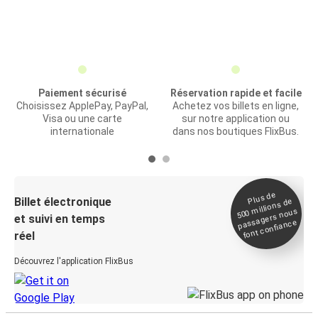
Paiement sécurisé
Réservation rapide et facile
Choisissez ApplePay, PayPal,
Achetez vos billets en ligne,
Visa ou une carte
sur notre application ou
internationale
dans nos boutiques FlixBus.
Plus de
Billet électronique
millions de
500
passagers nous
et suivi en temps
font confiance
réel
Découvrez l'application FlixBus