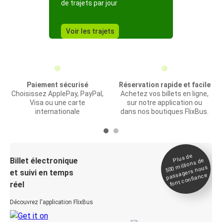
de trajets par jour
Voir les trajets
Paiement sécurisé
Réservation rapide et facile
Choisissez ApplePay, PayPal,
Achetez vos billets en ligne,
Visa ou une carte
sur notre application ou
internationale
dans nos boutiques FlixBus.
Plus de
Billet électronique
millions de
500
passagers nous
et suivi en temps
font confiance
réel
Découvrez l'application FlixBus