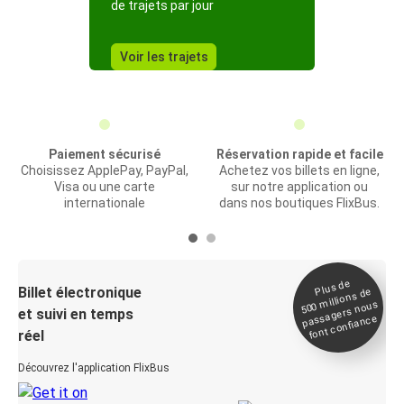
de trajets par jour
Voir les trajets
Paiement sécurisé
Réservation rapide et facile
Choisissez ApplePay, PayPal,
Achetez vos billets en ligne,
Visa ou une carte
sur notre application ou
internationale
dans nos boutiques FlixBus.
Plus de
Billet électronique
millions de
500
passagers nous
et suivi en temps
font confiance
réel
Découvrez l'application FlixBus