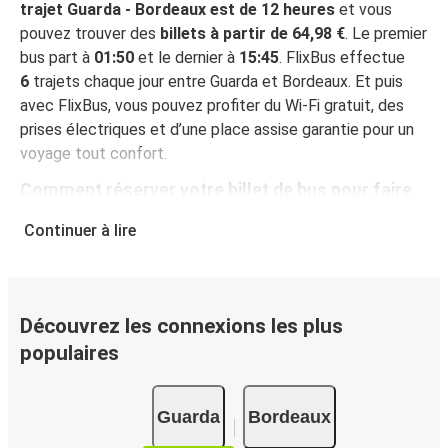
trajet Guarda - Bordeaux est de 12 heures
et vous
pouvez trouver des
billets à partir de 64,98 €
. Le premier
bus part à
01:50
et le dernier à
15:45
. FlixBus effectue
6
trajets chaque jour entre Guarda et Bordeaux. Et puis
avec FlixBus, vous pouvez profiter du Wi-Fi gratuit, des
prises électriques et d’une place assise garantie pour un
voyage tout confort.
Comment réserver votre billet de bus pour faire
Guarda - Bordeaux
Continuer à lire
Vous pouvez effectuer votre réservation sur ce site Web
ou sur l'application gratuite de FlixBus : c’est facile et
rapide ! Lorsque vous achetez votre billet Guarda -
Bordeaux en ligne, vous pouvez choisir entre différents
Découvrez les connexions les plus
modes de paiement sécurisés : carte bancaire, PayPal,
populaires
Google Pay ou encore Apple Pay. Vous pouvez également
payer en espèces (dans un point de vente ou lorsque vous
Guarda
Bordeaux
montez à bord du bus).