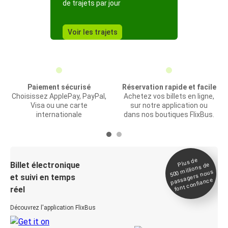
de trajets par jour
Voir les trajets
Paiement sécurisé
Réservation rapide et facile
Choisissez ApplePay, PayPal,
Achetez vos billets en ligne,
Visa ou une carte
sur notre application ou
internationale
dans nos boutiques FlixBus.
Plus de
Billet électronique
millions de
500
passagers nous
et suivi en temps
font confiance
réel
Découvrez l'application FlixBus