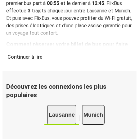
premier bus part à
00:55
et le dernier à
12:45
. FlixBus
effectue
3
trajets chaque jour entre Lausanne et Munich.
Et puis avec FlixBus, vous pouvez profiter du Wi-Fi gratuit,
des prises électriques et d’une place assise garantie pour
un voyage tout confort.
Comment réserver votre billet de bus pour faire
Lausanne - Munich
Continuer à lire
Vous pouvez effectuer votre réservation sur ce site Web
ou sur l'application gratuite de FlixBus : c’est facile et
rapide ! Lorsque vous achetez votre billet Lausanne -
Munich en ligne, vous pouvez choisir entre différents
Découvrez les connexions les plus
modes de paiement sécurisés : carte bancaire, PayPal,
populaires
Google Pay ou encore Apple Pay. Vous pouvez également
payer en espèces (dans un point de vente ou lorsque vous
Lausanne
Munich
montez à bord du bus).