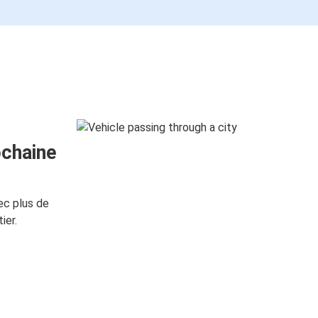
ochaine
ec plus de
ier.