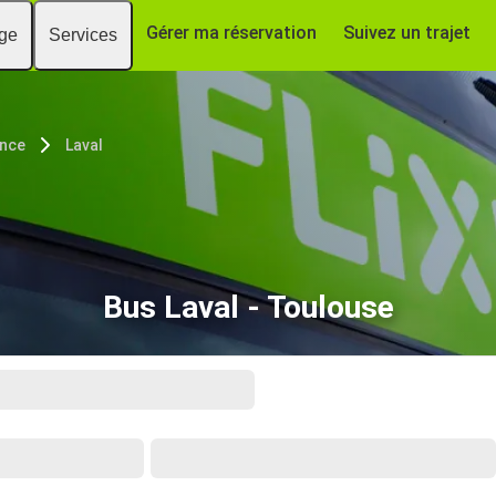
Gérer ma réservation
Suivez un trajet
age
Services
nce
Laval
Bus Laval - Toulouse