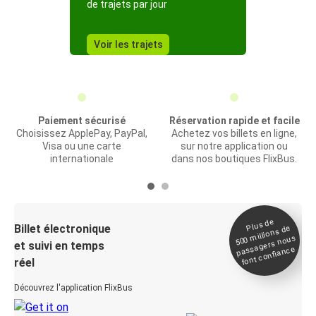
de trajets par jour
Voir les trajets
Paiement sécurisé
Réservation rapide et facile
Choisissez ApplePay, PayPal,
Achetez vos billets en ligne,
Visa ou une carte
sur notre application ou
internationale
dans nos boutiques FlixBus.
Plus de
Billet électronique
millions de
500
passagers nous
et suivi en temps
font confiance
réel
Découvrez l'application FlixBus