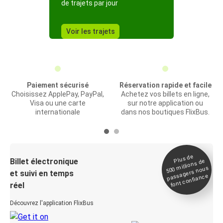
de trajets par jour
Voir les trajets
Paiement sécurisé
Réservation rapide et facile
Choisissez ApplePay, PayPal,
Achetez vos billets en ligne,
Visa ou une carte
sur notre application ou
internationale
dans nos boutiques FlixBus.
Plus de
Billet électronique
millions de
500
passagers nous
et suivi en temps
font confiance
réel
Découvrez l'application FlixBus