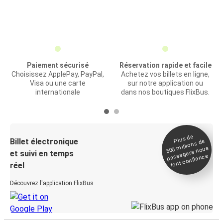
Paiement sécurisé
Réservation rapide et facile
Choisissez ApplePay, PayPal,
Achetez vos billets en ligne,
Visa ou une carte
sur notre application ou
internationale
dans nos boutiques FlixBus.
Plus de
Billet électronique
millions de
500
passagers nous
et suivi en temps
font confiance
réel
Découvrez l'application FlixBus