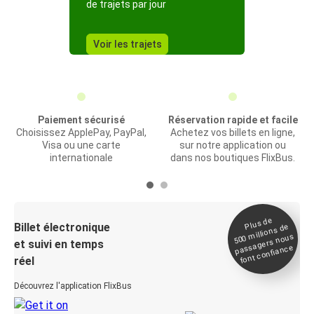
de trajets par jour
Voir les trajets
Paiement sécurisé
Réservation rapide et facile
Choisissez ApplePay, PayPal,
Achetez vos billets en ligne,
Visa ou une carte
sur notre application ou
internationale
dans nos boutiques FlixBus.
Plus de
Billet électronique
millions de
500
passagers nous
et suivi en temps
font confiance
réel
Découvrez l'application FlixBus