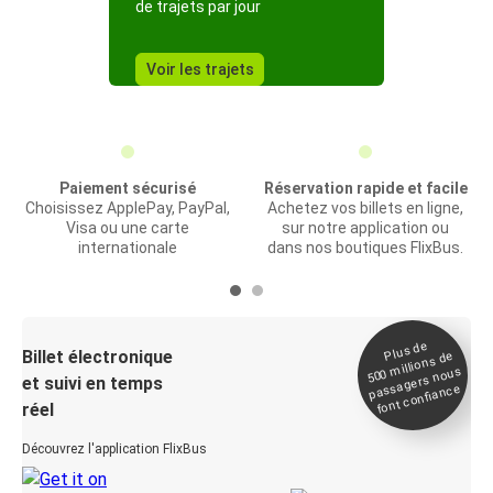
de trajets par jour
Voir les trajets
Paiement sécurisé
Réservation rapide et facile
Choisissez ApplePay, PayPal,
Achetez vos billets en ligne,
Visa ou une carte
sur notre application ou
internationale
dans nos boutiques FlixBus.
Plus de
Billet électronique
millions de
500
passagers nous
et suivi en temps
font confiance
réel
Découvrez l'application FlixBus