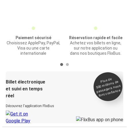
Paiement sécurisé
Réservation rapide et facile
Choisissez ApplePay, PayPal,
Achetez vos billets en ligne,
Visa ou une carte
sur notre application ou
internationale
dans nos boutiques FlixBus.
Plus de
Billet électronique
millions de
500
passagers nous
et suivi en temps
font confiance
réel
Découvrez l'application FlixBus