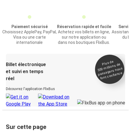
Paiement sécurisé
Réservation rapide et facile
Servic
Choisissez ApplePay, PayPal,
Achetez vos billets en ligne,
Assistance
Visa ou une carte
sur notre application ou
du bi
internationale
dans nos boutiques FlixBus.
Plus de
Billet électronique
millions de
500
passagers nous
et suivi en temps
font confiance
réel
Découvrez l'application FlixBus
Sur cette page