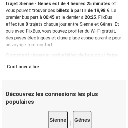
trajet Sienne - Gênes est de 4 heures 25 minutes
et
vous pouvez trouver des
billets à partir de 19,98 €
. Le
premier bus part à
00:45
et le dernier à
20:25
. FlixBus
effectue
8
trajets chaque jour entre Sienne et Gênes. Et
puis avec FlixBus, vous pouvez profiter du Wi-Fi gratuit,
des prises électriques et d’une place assise garantie pour
un voyage tout confort.
Comment réserver votre billet de bus pour faire
Sienne - Gênes
Continuer à lire
Vous pouvez effectuer votre réservation sur ce site Web
ou sur l'application gratuite de FlixBus : c’est facile et
rapide ! Lorsque vous achetez votre billet Sienne - Gênes
en ligne, vous pouvez choisir entre différents modes de
Découvrez les connexions les plus
paiement sécurisés : carte bancaire, PayPal, Google Pay
populaires
ou encore Apple Pay. Vous pouvez également payer en
espèces (dans un point de vente ou lorsque vous montez
Sienne
Gênes
à bord du bus).