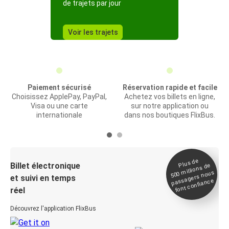
de trajets par jour
Voir les trajets
Paiement sécurisé
Réservation rapide et facile
Choisissez ApplePay, PayPal,
Achetez vos billets en ligne,
Visa ou une carte
sur notre application ou
internationale
dans nos boutiques FlixBus.
Plus de
Billet électronique
millions de
500
passagers nous
et suivi en temps
font confiance
réel
Découvrez l'application FlixBus