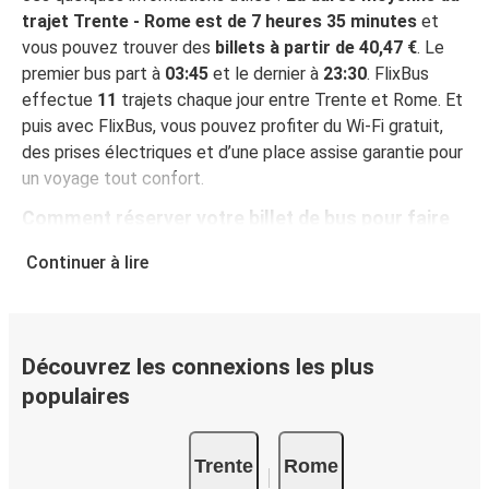
trajet Trente - Rome est de 7 heures 35 minutes
et
vous pouvez trouver des
billets à partir de 40,47 €
. Le
premier bus part à
03:45
et le dernier à
23:30
. FlixBus
effectue
11
trajets chaque jour entre Trente et Rome. Et
puis avec FlixBus, vous pouvez profiter du Wi-Fi gratuit,
des prises électriques et d’une place assise garantie pour
un voyage tout confort.
Comment réserver votre billet de bus pour faire
Trente - Rome
Continuer à lire
Vous pouvez effectuer votre réservation sur ce site Web
ou sur l'application gratuite de FlixBus : c’est facile et
rapide ! Lorsque vous achetez votre billet Trente - Rome
en ligne, vous pouvez choisir entre différents modes de
Découvrez les connexions les plus
paiement sécurisés : carte bancaire, PayPal, Google Pay
populaires
ou encore Apple Pay. Vous pouvez également payer en
espèces (dans un point de vente ou lorsque vous montez
Trente
Rome
à bord du bus).