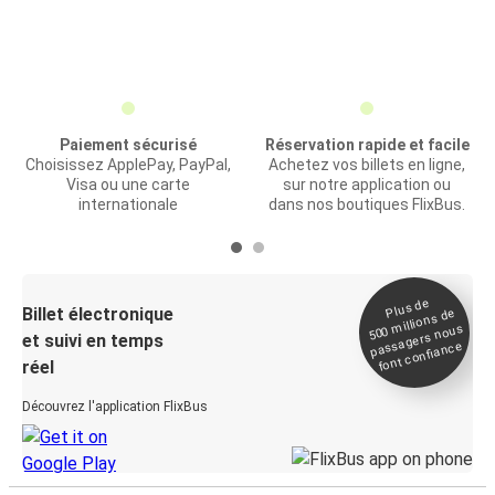
Paiement sécurisé
Réservation rapide et facile
Choisissez ApplePay, PayPal,
Achetez vos billets en ligne,
Visa ou une carte
sur notre application ou
internationale
dans nos boutiques FlixBus.
Plus de
Billet électronique
millions de
500
passagers nous
et suivi en temps
font confiance
réel
Découvrez l'application FlixBus