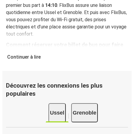
premier bus part à
14:10
. FlixBus assure une liaison
quotidienne entre Ussel et Grenoble. Et puis avec FlixBus,
vous pouvez profiter du Wi-Fi gratuit, des prises
électriques et d’une place assise garantie pour un voyage
tout confort.
Comment réserver votre billet de bus pour faire
Ussel - Grenoble
Continuer à lire
Vous pouvez effectuer votre réservation sur ce site Web
ou sur l'application gratuite de FlixBus : c’est facile et
rapide ! Lorsque vous achetez votre billet Ussel -
Grenoble en ligne, vous pouvez choisir entre différents
Découvrez les connexions les plus
modes de paiement sécurisés : carte bancaire, PayPal,
populaires
Google Pay ou encore Apple Pay. Vous pouvez également
payer en espèces (dans un point de vente ou lorsque vous
Ussel
Grenoble
montez à bord du bus).