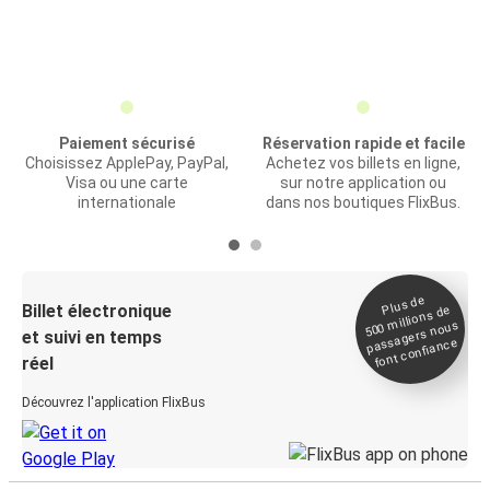
Paiement sécurisé
Réservation rapide et facile
Choisissez ApplePay, PayPal,
Achetez vos billets en ligne,
Visa ou une carte
sur notre application ou
internationale
dans nos boutiques FlixBus.
Plus de
Billet électronique
millions de
500
passagers nous
et suivi en temps
font confiance
réel
Découvrez l'application FlixBus