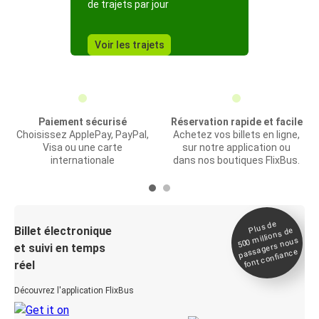
de trajets par jour
Voir les trajets
Paiement sécurisé
Réservation rapide et facile
Choisissez ApplePay, PayPal,
Achetez vos billets en ligne,
Visa ou une carte
sur notre application ou
internationale
dans nos boutiques FlixBus.
Plus de
Billet électronique
millions de
500
passagers nous
et suivi en temps
font confiance
réel
Découvrez l'application FlixBus