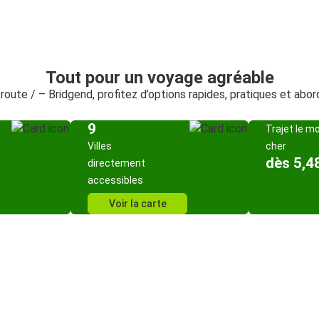
Tout pour un voyage agréable
 route / – Bridgend, profitez d’options rapides, pratiques et abo
9
Trajet le m
Villes
cher
dès 5,4
directement
accessibles
Voir la carte