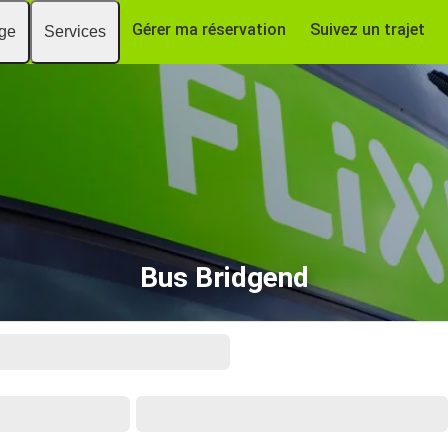
Gérer ma réservation
Suivez un trajet
age
Services
Bus Bridgend