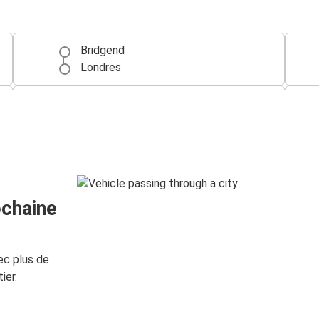
Bridgend
Londres
Cardiff
Bridgend
ochaine
ec plus de
ier.