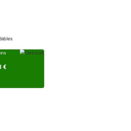
rdables
oins
8 €