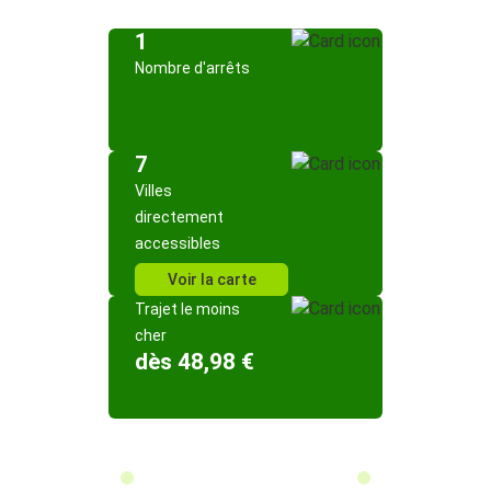
1
Nombre d'arrêts
7
Villes
directement
accessibles
Voir la carte
Trajet le moins
cher
dès 48,98 €