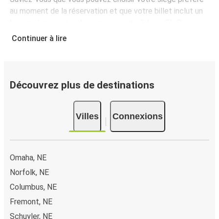
au moment de la réservation et que votre billet inclut un
bagage à main et un bagage en soute ? Avec FlixBus,
voyagez l'esprit tranquille !
Continuer à lire
Comment réserver votre billet de bus depuis ou
vers Madison
Vous pouvez effectuer votre réservation sur ce site Web
Découvrez plus de destinations
ou sur l'application FlixBus : c’est facile et rapide !
Lorsque vous achetez en ligne votre billet de bus pour un
Villes
Connexions
trajet depuis ou vers Madison, vous pouvez choisir entre
différents modes de paiement sécurisés : carte bancaire,
PayPal, Google Pay ou encore Apple Pay. Vous pouvez
également payer en espèces (dans un point de vente ou
Omaha, NE
lorsque vous montez à bord du bus).
Norfolk, NE
Columbus, NE
Fremont, NE
Schuyler, NE