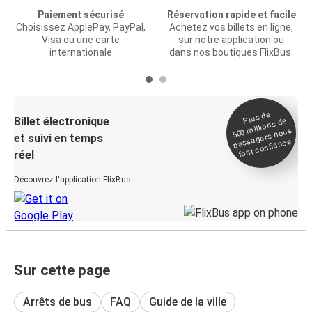
Paiement sécurisé
Réservation rapide et facile
Choisissez ApplePay, PayPal,
Achetez vos billets en ligne,
Visa ou une carte
sur notre application ou
internationale
dans nos boutiques FlixBus.
Plus de
Billet électronique
millions de
500
passagers nous
et suivi en temps
font confiance
réel
Découvrez l'application FlixBus
Sur cette page
Arrêts de bus
FAQ
Guide de la ville