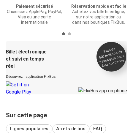
Paiement sécurisé
Réservation rapide et facile
Choisissez ApplePay, PayPal,
Achetez vos billets en ligne,
Visa ou une carte
sur notre application ou
internationale
dans nos boutiques FlixBus.
Plus de
Billet électronique
millions de
500
passagers nous
et suivi en temps
font confiance
réel
Découvrez l'application FlixBus
Sur cette page
Lignes populaires
Arrêts de bus
FAQ