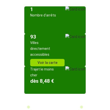
1
Nombre d'arrêts
93
Villes
directement
accessibles
Voir la carte
Trajet le moins
cher
dès 8,48 €