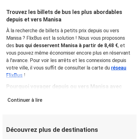
Trouvez les billets de bus les plus abordables
depuis et vers Manisa
À la recherche de billets à petits prix depuis ou vers
Manisa ? FlixBus est la solution ! Nous vous proposons
des
bus qui desservent Manisa à partir de 8,48 €
, et
vous pouvez même économiser encore plus en réservant
à l'avance. Pour voir les arrêts et les connexions depuis
votre ville, il vous suffit de consulter la carte du
réseau
FlixBus
!
Pourquoi voyager depuis ou vers Manisa avec
FlixBus
Continuer à lire
En proposant des prix abordables et toutes les
commodités nécessaires, FlixBus offre à sa clientèle une
expérience de voyage optimale. Voyagez
confortablement depuis ou vers Manisa grâce à
Découvrez plus de destinations
l'équipement à bord, notamment le Wi-Fi gratuit et les