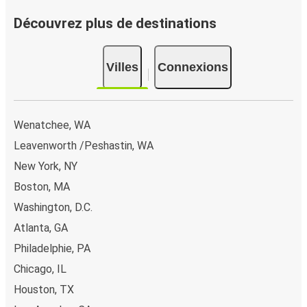
Vous pouvez effectuer votre réservation sur ce site Web
Découvrez plus de destinations
ou sur l'application FlixBus : c’est facile et rapide !
Lorsque vous achetez en ligne votre billet de bus pour un
Villes
Connexions
trajet depuis ou vers North Bend, vous pouvez choisir
entre différents modes de paiement sécurisés : carte
bancaire, PayPal, Google Pay ou encore Apple Pay. Vous
pouvez également payer en espèces (dans un point de
Wenatchee, WA
vente ou lorsque vous montez à bord du bus).
Leavenworth /Peshastin, WA
New York, NY
Boston, MA
Washington, D.C.
Atlanta, GA
Philadelphie, PA
Chicago, IL
Houston, TX