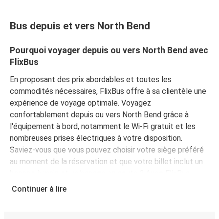
Bus depuis et vers North Bend
Pourquoi voyager depuis ou vers North Bend avec
FlixBus
En proposant des prix abordables et toutes les
commodités nécessaires, FlixBus offre à sa clientèle une
expérience de voyage optimale. Voyagez
confortablement depuis ou vers North Bend grâce à
l'équipement à bord, notamment le Wi-Fi gratuit et les
nombreuses prises électriques à votre disposition.
Saviez-vous que vous pouvez choisir votre siège préféré
au moment de la réservation et que votre billet inclut un
bagage à main et un bagage en soute ? Avec FlixBus,
voyagez l'esprit tranquille !
Continuer à lire
Comment réserver votre billet de bus depuis ou
vers North Bend