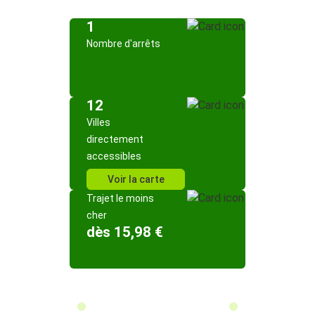
1
Nombre d'arrêts
12
Villes
directement
accessibles
Voir la carte
Trajet le moins
cher
dès 15,98 €