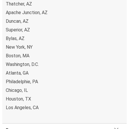
PayPal, Google Pay ou encore Apple Pay. Vous pouvez
Thatcher, AZ
également payer en espèces (dans un point de vente ou
Apache Junction, AZ
lorsque vous montez à bord du bus).
Duncan, AZ
Superior, AZ
Bylas, AZ
New York, NY
Boston, MA
Washington, D.C.
Atlanta, GA
Philadelphie, PA
Chicago, IL
Houston, TX
Los Angeles, CA