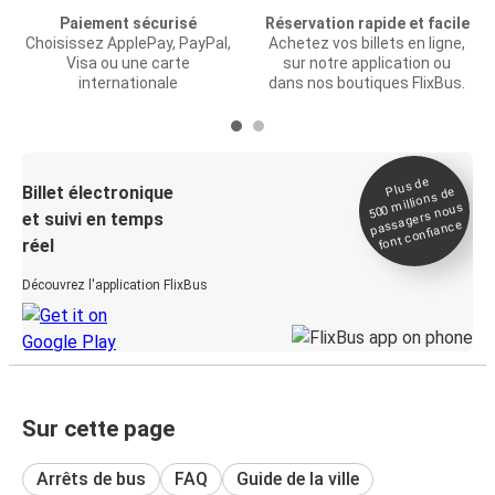
Paiement sécurisé
Réservation rapide et facile
Choisissez ApplePay, PayPal,
Achetez vos billets en ligne,
Visa ou une carte
sur notre application ou
internationale
dans nos boutiques FlixBus.
Plus de
Billet électronique
millions de
500
passagers nous
et suivi en temps
font confiance
réel
Découvrez l'application FlixBus
Sur cette page
Arrêts de bus
FAQ
Guide de la ville