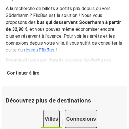
À la recherche de billets à petits prix depuis ou vers
Söderhamn ? FlixBus est la solution ! Nous vous
proposons des
bus qui desservent Söderhamn à partir
de 32,98 €
, et vous pouvez même économiser encore
plus en réservant à l'avance. Pour voir les arrêts et les
connexions depuis votre ville, il vous suffit de consulter la
carte du
réseau FlixBus
!
Pourquoi voyager depuis ou vers Söderhamn
avec FlixBus
Continuer à lire
En proposant des prix abordables et toutes les
commodités nécessaires, FlixBus offre à sa clientèle une
expérience de voyage optimale. Voyagez
confortablement depuis ou vers Söderhamn grâce à
Découvrez plus de destinations
l'équipement à bord, notamment le Wi-Fi gratuit et les
nombreuses prises électriques à votre disposition.
Villes
Connexions
Saviez-vous que vous pouvez choisir votre siège préféré
au moment de la réservation et que votre billet inclut un