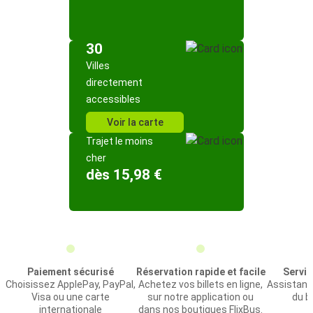
30
Villes
directement
accessibles
Voir la carte
Trajet le moins
cher
dès 15,98 €
Paiement sécurisé
Réservation rapide et facile
Servic
Choisissez ApplePay, PayPal,
Achetez vos billets en ligne,
Assistance
Visa ou une carte
sur notre application ou
du bi
internationale
dans nos boutiques FlixBus.