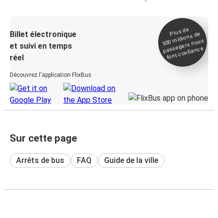
Plus de
Billet électronique
millions de
500
passagers nous
et suivi en temps
font confiance
réel
Découvrez l'application FlixBus
Sur cette page
Arrêts de bus
FAQ
Guide de la ville