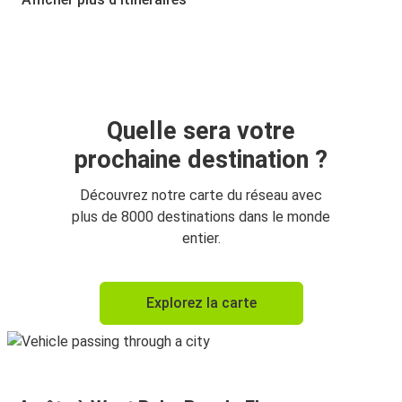
West Palm Beach, FL
Fort Lauderdale, FL
Fort Lauderdale, FL
West Palm Beach, FL
Quelle sera votre
prochaine destination ?
Découvrez notre carte du réseau avec
plus de 8000 destinations dans le monde
entier.
Explorez la carte