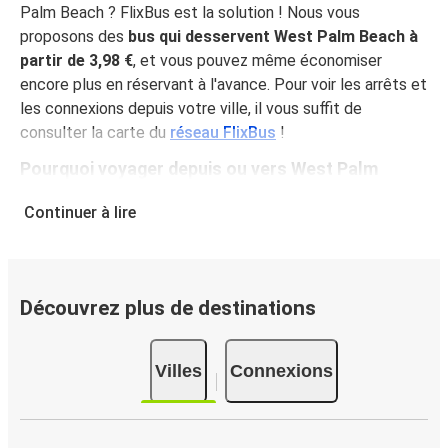
Palm Beach ? FlixBus est la solution ! Nous vous
proposons des
bus qui desservent West Palm Beach à
partir de 3,98 €
, et vous pouvez même économiser
encore plus en réservant à l'avance. Pour voir les arrêts et
les connexions depuis votre ville, il vous suffit de
consulter la carte du
réseau FlixBus
!
Pourquoi voyager depuis ou vers West Palm
Beach avec FlixBus
Continuer à lire
En proposant des prix abordables et toutes les
commodités nécessaires, FlixBus offre à sa clientèle une
expérience de voyage optimale. Voyagez
confortablement depuis ou vers West Palm Beach grâce
Découvrez plus de destinations
à l'équipement à bord, notamment le Wi-Fi gratuit et les
nombreuses prises électriques à votre disposition.
Villes
Connexions
Saviez-vous que vous pouvez choisir votre siège préféré
au moment de la réservation et que votre billet inclut un
bagage à main et un bagage en soute ? Avec FlixBus,
voyagez l'esprit tranquille !