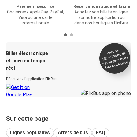
Paiement sécurisé
Réservation rapide et facile
Choisissez ApplePay, PayPal,
Achetez vos billets en ligne,
Visa ou une carte
sur notre application ou
internationale
dans nos boutiques FlixBus.
Plus de
Billet électronique
millions de
500
passagers nous
et suivi en temps
font confiance
réel
Découvrez l'application FlixBus
Sur cette page
Lignes populaires
Arrêts de bus
FAQ