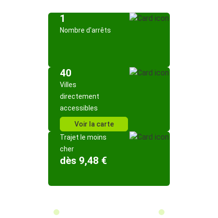
1
Nombre d'arrêts
40
Villes
directement
accessibles
Voir la carte
Trajet le moins
cher
dès 9,48 €